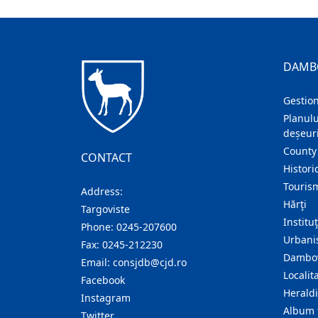
DAMB
Gestion
Planulu
deșeuri
County
CONTACT
Histori
Touris
Address:
Hărţi
Targoviste
Institu
Phone:
0245-207600
Urban
Fax:
0245-212230
Dambov
Email:
consjdb@cjd.ro
Localita
Facebook
Herald
Instagram
Album 
Twitter