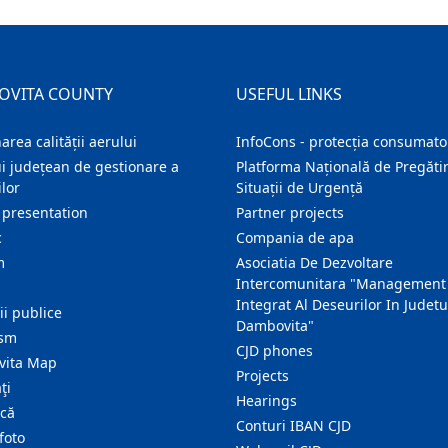
OVITA COUNTY
USEFUL LINKS
area calității aerului
InfoCons - protecția consumator
i județean de gestionare a
Platforma Națională de Pregătir
lor
Situații de Urgență
 presentation
Partner projects
c
Compania de apa
m
Asociatia De Dezvoltare
Intercomunitara "Management
Integrat Al Deseurilor In Judetu
ţii publice
Dambovita"
ism
CJD phones
ita Map
Projects
ţi
Hearings
ică
Conturi IBAN CJD
foto