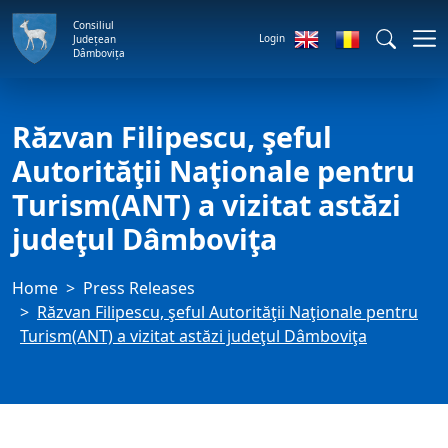
Consiliul
Login
Județean
Dâmbovița
Răzvan Filipescu, şeful
Autorităţii Naţionale pentru
Turism(ANT) a vizitat astăzi
judeţul Dâmboviţa
Home
Press Releases
Răzvan Filipescu, şeful Autorităţii Naţionale pentru
Turism(ANT) a vizitat astăzi judeţul Dâmboviţa