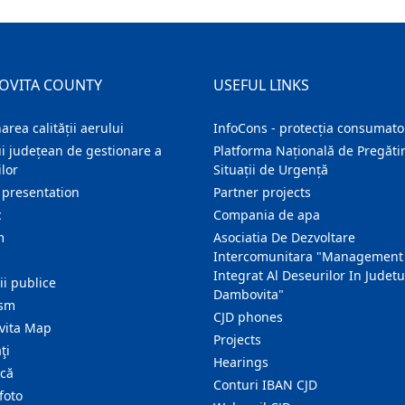
OVITA COUNTY
USEFUL LINKS
area calității aerului
InfoCons - protecția consumator
i județean de gestionare a
Platforma Națională de Pregătir
lor
Situații de Urgență
 presentation
Partner projects
c
Compania de apa
m
Asociatia De Dezvoltare
Intercomunitara "Management
Integrat Al Deseurilor In Judetu
ţii publice
Dambovita"
ism
CJD phones
ita Map
Projects
ţi
Hearings
ică
Conturi IBAN CJD
foto