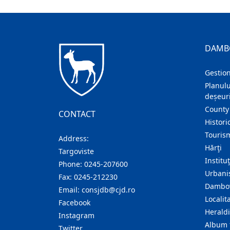
DAMB
Gestion
Planulu
deșeuri
County
CONTACT
Histori
Touris
Address:
Hărţi
Targoviste
Institu
Phone:
0245-207600
Urban
Fax:
0245-212230
Dambov
Email:
consjdb@cjd.ro
Localita
Facebook
Herald
Instagram
Album 
Twitter