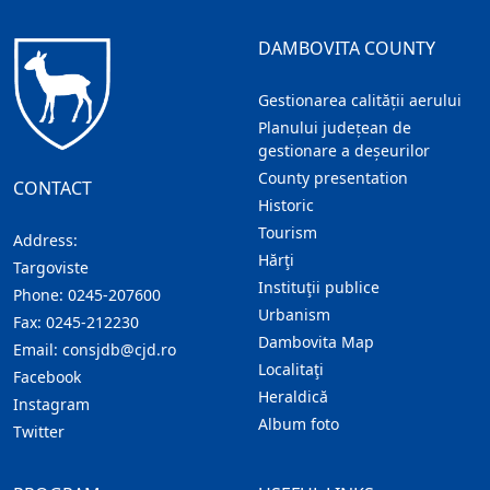
DAMBOVITA COUNTY
Gestionarea calității aerului
Planului județean de
gestionare a deșeurilor
County presentation
CONTACT
Historic
Tourism
Address:
Hărţi
Targoviste
Instituţii publice
Phone:
0245-207600
Urbanism
Fax:
0245-212230
Dambovita Map
Email:
consjdb@cjd.ro
Localitaţi
Facebook
Heraldică
Instagram
Album foto
Twitter