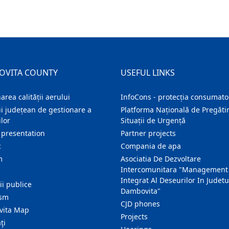
OVITA COUNTY
USEFUL LINKS
area calității aerului
InfoCons - protecția consumator
i județean de gestionare a
Platforma Națională de Pregătir
lor
Situații de Urgență
 presentation
Partner projects
c
Compania de apa
m
Asociatia De Dezvoltare
Intercomunitara "Management
Integrat Al Deseurilor In Judetu
ţii publice
Dambovita"
ism
CJD phones
ita Map
Projects
ţi