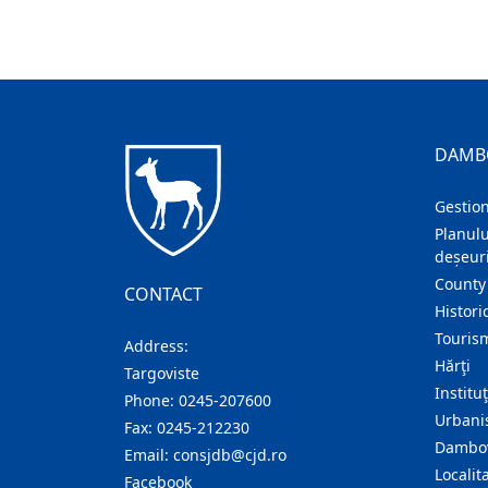
DAMB
Gestion
Planulu
deșeuri
County
CONTACT
Histori
Touris
Address:
Hărţi
Targoviste
Institu
Phone:
0245-207600
Urban
Fax:
0245-212230
Dambov
Email:
consjdb@cjd.ro
Localita
Facebook