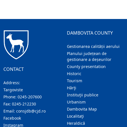
DAMBOVITA COUNTY
Gestionarea calității aerului
Planului județean de
gestionare a deșeurilor
County presentation
CONTACT
Historic
Tourism
Address:
Hărţi
Targoviste
Instituţii publice
Phone:
0245-207600
Urbanism
Fax:
0245-212230
Dambovita Map
Email:
consjdb@cjd.ro
Localitaţi
Facebook
Heraldică
Instagram