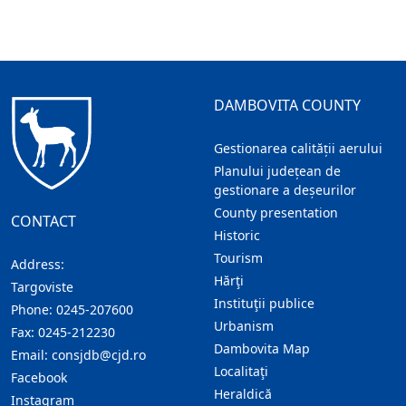
DAMBOVITA COUNTY
Gestionarea calității aerului
Planului județean de
gestionare a deșeurilor
County presentation
CONTACT
Historic
Tourism
Address:
Hărţi
Targoviste
Instituţii publice
Phone:
0245-207600
Urbanism
Fax:
0245-212230
Dambovita Map
Email:
consjdb@cjd.ro
Localitaţi
Facebook
Heraldică
Instagram