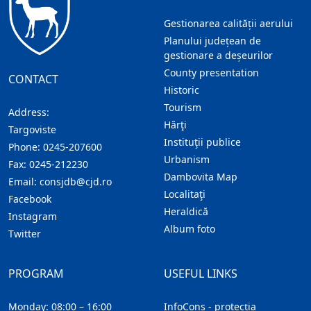
Gestionarea calității aerului
Planului județean de
gestionare a deșeurilor
County presentation
CONTACT
Historic
Tourism
Address:
Hărţi
Targoviste
Instituţii publice
Phone:
0245-207600
Urbanism
Fax:
0245-212230
Dambovita Map
Email:
consjdb@cjd.ro
Localitaţi
Facebook
Heraldică
Instagram
Album foto
Twitter
PROGRAM
USEFUL LINKS
Monday: 08:00 – 16:00
InfoCons - protecția