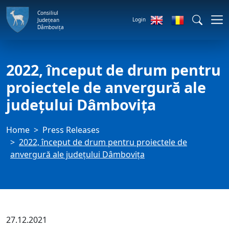
Consiliul
Login
Județean
Dâmbovița
2022, început de drum pentru
proiectele de anvergură ale
județului Dâmbovița
Home
Press Releases
2022, început de drum pentru proiectele de
anvergură ale județului Dâmbovița
27.12.2021