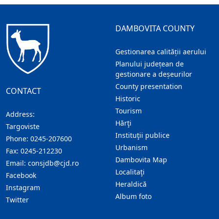
DAMBOVITA COUNTY
Gestionarea calității aerului
Planului județean de
gestionare a deșeurilor
County presentation
CONTACT
Historic
Tourism
Address:
Hărţi
Targoviste
Instituţii publice
Phone:
0245-207600
Urbanism
Fax:
0245-212230
Dambovita Map
Email:
consjdb@cjd.ro
Localitaţi
Facebook
Heraldică
Instagram
Album foto
Twitter