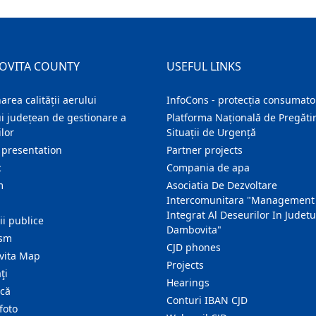
OVITA COUNTY
USEFUL LINKS
area calității aerului
InfoCons - protecția consumator
i județean de gestionare a
Platforma Națională de Pregătir
lor
Situații de Urgență
 presentation
Partner projects
c
Compania de apa
m
Asociatia De Dezvoltare
Intercomunitara "Management
Integrat Al Deseurilor In Judetu
ţii publice
Dambovita"
ism
CJD phones
ita Map
Projects
ţi
Hearings
ică
Conturi IBAN CJD
foto