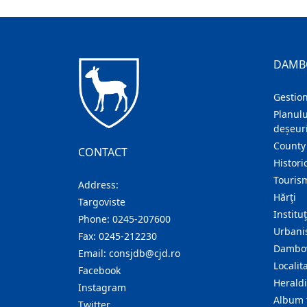
DAMB
Gestion
Planulu
deșeuri
County
CONTACT
Histori
Touris
Address:
Hărţi
Targoviste
Institu
Phone:
0245-207600
Urban
Fax:
0245-212230
Dambov
Email:
consjdb@cjd.ro
Localita
Facebook
Herald
Instagram
Album 
Twitter