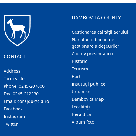
DAMBOVITA COUNTY
Gestionarea calității aerului
Planului județean de
gestionare a deșeurilor
County presentation
CONTACT
Historic
Tourism
Address:
Hărţi
Targoviste
Instituţii publice
Phone:
0245-207600
Urbanism
Fax:
0245-212230
Dambovita Map
Email:
consjdb@cjd.ro
Localitaţi
Facebook
Heraldică
Instagram
Album foto
Twitter