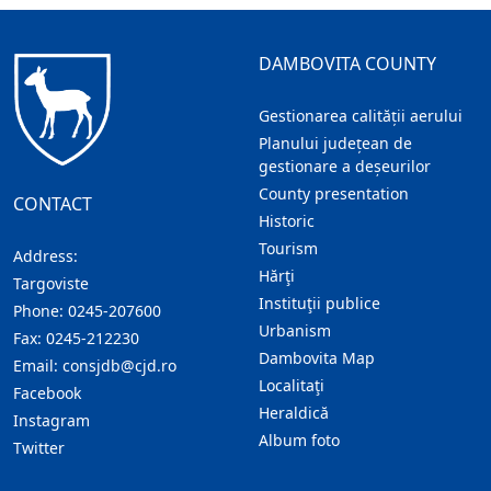
DAMBOVITA COUNTY
Gestionarea calității aerului
Planului județean de
gestionare a deșeurilor
County presentation
CONTACT
Historic
Tourism
Address:
Hărţi
Targoviste
Instituţii publice
Phone:
0245-207600
Urbanism
Fax:
0245-212230
Dambovita Map
Email:
consjdb@cjd.ro
Localitaţi
Facebook
Heraldică
Instagram
Album foto
Twitter