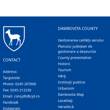
DAMBOVITA COUNTY
Gestionarea calității aerului
Planului județean de
gestionare a deșeurilor
County presentation
CONTACT
Historic
Tourism
Address:
Hărţi
Targoviste
Instituţii publice
Phone:
0245-207600
Urbanism
Fax:
0245-212230
Dambovita Map
Email:
consjdb@cjd.ro
Localitaţi
Facebook
Heraldică
Instagram