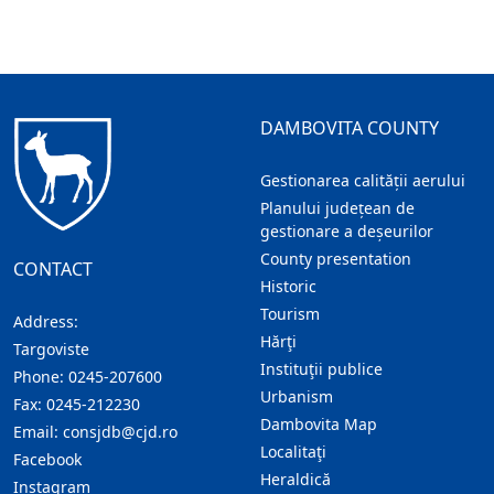
DAMBOVITA COUNTY
Gestionarea calității aerului
Planului județean de
gestionare a deșeurilor
County presentation
CONTACT
Historic
Tourism
Address:
Hărţi
Targoviste
Instituţii publice
Phone:
0245-207600
Urbanism
Fax:
0245-212230
Dambovita Map
Email:
consjdb@cjd.ro
Localitaţi
Facebook
Heraldică
Instagram