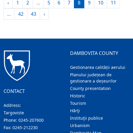
‹
1
2
...
5
6
7
8
9
10
11
...
42
43
›
DAMBOVITA COUNTY
Gestionarea calității aerului
Planului județean de
gestionare a deșeurilor
County presentation
CONTACT
Historic
Tourism
Address:
Hărţi
Targoviste
Instituţii publice
Phone:
0245-207600
Urbanism
Fax:
0245-212230
Dambovita Map