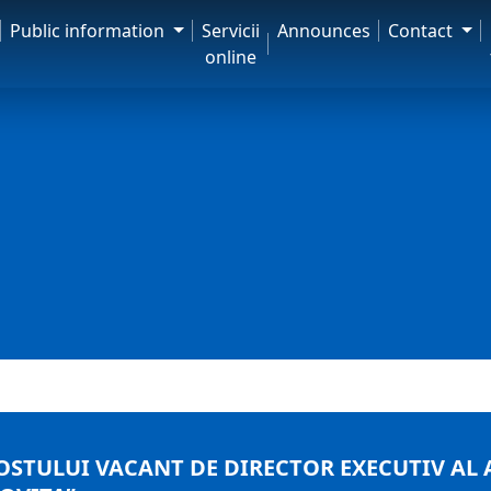
Public information
Servicii
Announces
Contact
online
TULUI VACANT DE DIRECTOR EXECUTIV AL A