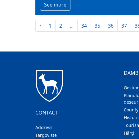
See more
‹
1
2
...
34
35
36
37
3
DAMB
Gestion
Planulu
deșeuri
County
CONTACT
Histori
Touris
Address:
Hărţi
Targoviste