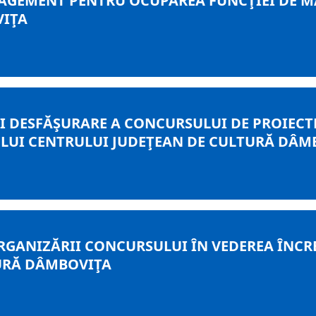
AGEMENT PENTRU OCUPAREA FUNCŢIEI DE M
VIŢA
I DESFĂŞURARE A CONCURSULUI DE PROIECT
LUI CENTRULUI JUDEŢEAN DE CULTURĂ DÂM
 ORGANIZĂRII CONCURSULUI ÎN VEDEREA ÎN
URĂ DÂMBOVIŢA