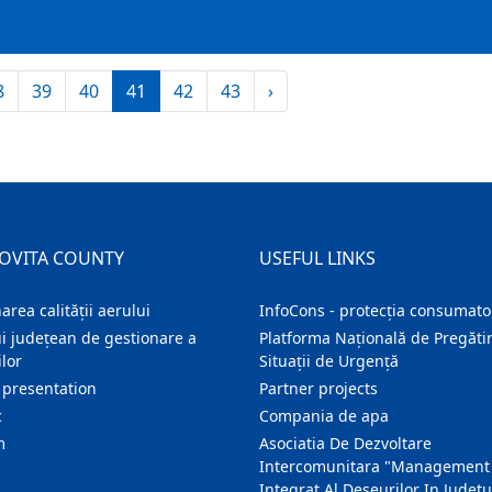
8
39
40
41
42
43
›
OVITA COUNTY
USEFUL LINKS
area calității aerului
InfoCons - protecția consumator
i județean de gestionare a
Platforma Națională de Pregătir
lor
Situații de Urgență
 presentation
Partner projects
c
Compania de apa
m
Asociatia De Dezvoltare
Intercomunitara "Management
Integrat Al Deseurilor In Judetu