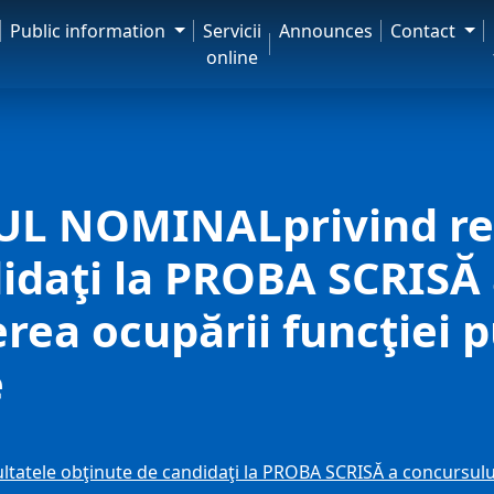
Public information
Servicii
Announces
Contact
online
L NOMINALprivind rez
idaţi la PROBA SCRISĂ 
rea ocupării funcţiei p
e
ele obţinute de candidaţi la PROBA SCRISĂ a concursului d