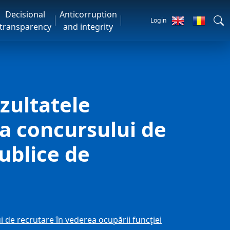
Decisional
Anticorruption
Login
transparency
and integrity
ultatele
a concursului de
ublice de
e recrutare în vederea ocupării funcţiei