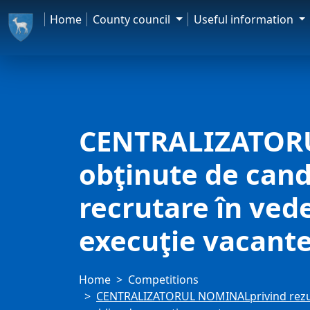
Home
County council
Useful information
CENTRALIZATORU
obţinute de cand
recrutare în vede
execuţie vacant
Home
Competitions
CENTRALIZATORUL NOMINALprivind rezultat