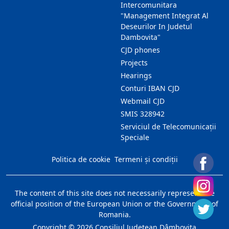
Intercomunitara
"Management Integrat Al
Deseurilor In Judetul
Dambovita"
CJD phones
Projects
Hearings
Conturi IBAN CJD
Webmail CJD
SMIS 328942
Serviciul de Telecomunicații
Speciale
Politica de cookie
Termeni și condiții
The content of this site does not necessarily represent the
official position of the European Union or the Government of
Romania.
Copyright ©
2026
Consiliul Judeţean Dâmboviţa