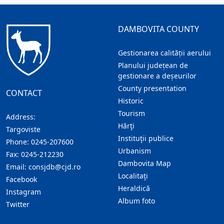
DAMBOVITA COUNTY
Gestionarea calității aerului
Planului județean de
gestionare a deșeurilor
County presentation
CONTACT
Historic
Tourism
Address:
Hărţi
Targoviste
Instituţii publice
Phone:
0245-207600
Urbanism
Fax:
0245-212230
Dambovita Map
Email:
consjdb@cjd.ro
Localitaţi
Facebook
Heraldică
Instagram
Album foto
Twitter