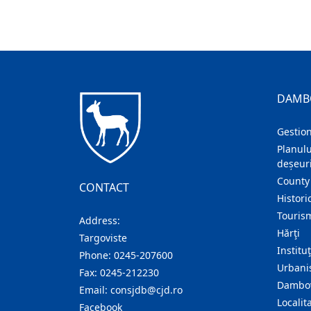
DAMB
Gestion
Planulu
deșeuri
County
CONTACT
Histori
Touris
Address:
Hărţi
Targoviste
Institu
Phone:
0245-207600
Urban
Fax:
0245-212230
Dambov
Email:
consjdb@cjd.ro
Localita
Facebook