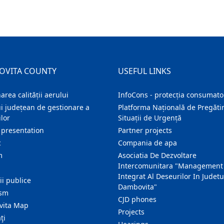
OVITA COUNTY
USEFUL LINKS
area calității aerului
InfoCons - protecția consumator
i județean de gestionare a
Platforma Națională de Pregătir
lor
Situații de Urgență
 presentation
Partner projects
c
Compania de apa
m
Asociatia De Dezvoltare
Intercomunitara "Management
Integrat Al Deseurilor In Judetu
ţii publice
Dambovita"
ism
CJD phones
ita Map
Projects
ţi