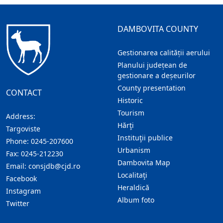
DAMBOVITA COUNTY
Gestionarea calității aerului
Planului județean de
gestionare a deșeurilor
County presentation
CONTACT
Historic
Tourism
Address:
Hărţi
Targoviste
Instituţii publice
Phone:
0245-207600
Urbanism
Fax:
0245-212230
Dambovita Map
Email:
consjdb@cjd.ro
Localitaţi
Facebook
Heraldică
Instagram
Album foto
Twitter