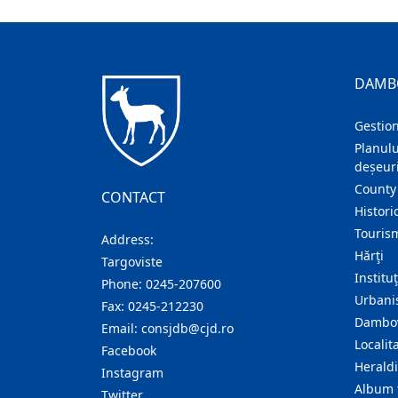
DAMB
Gestion
Planulu
deșeuri
County
CONTACT
Histori
Touris
Address:
Hărţi
Targoviste
Institu
Phone:
0245-207600
Urban
Fax:
0245-212230
Dambov
Email:
consjdb@cjd.ro
Localita
Facebook
Herald
Instagram
Album 
Twitter