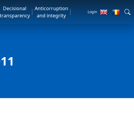
Decisional
Anticorruption
Login
transparency
and integrity
011