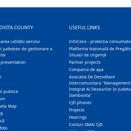
OVITA COUNTY
USEFUL LINKS
area calității aerului
InfoCons - protecția consumator
i județean de gestionare a
Platforma Națională de Pregătir
lor
Situații de Urgență
 presentation
Partner projects
c
Compania de apa
m
Asociatia De Dezvoltare
Intercomunitara "Management
Integrat Al Deseurilor In Judetu
ţii publice
Dambovita"
ism
CJD phones
ita Map
Projects
ţi
Hearings
ică
Conturi IBAN CJD
foto