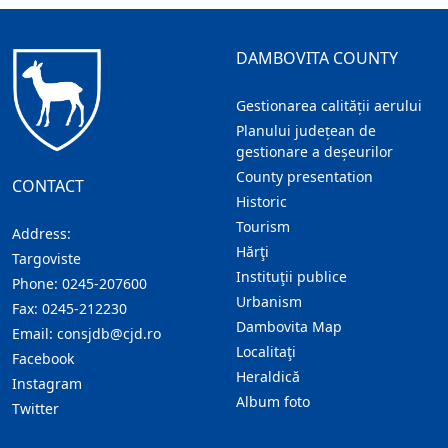
DAMBOVITA COUNTY
Gestionarea calității aerului
Planului județean de
gestionare a deșeurilor
County presentation
CONTACT
Historic
Tourism
Address:
Hărţi
Targoviste
Instituţii publice
Phone:
0245-207600
Urbanism
Fax:
0245-212230
Dambovita Map
Email:
consjdb@cjd.ro
Localitaţi
Facebook
Heraldică
Instagram
Album foto
Twitter