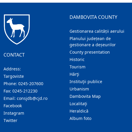
DAMBOVITA COUNTY
Gestionarea calității aerului
Planului județean de
gestionare a deșeurilor
County presentation
CONTACT
Historic
Tourism
Address:
Hărţi
Targoviste
Instituţii publice
Phone:
0245-207600
Urbanism
Fax:
0245-212230
Dambovita Map
Email:
consjdb@cjd.ro
Localitaţi
Facebook
Heraldică
Instagram
Album foto
Twitter