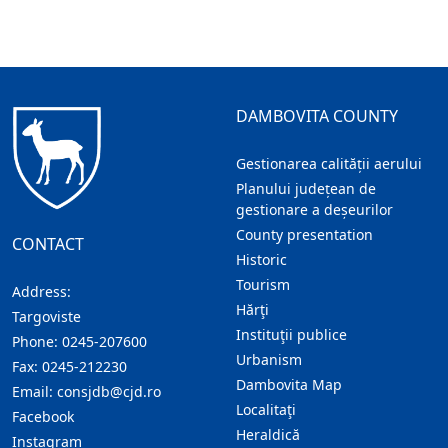
DAMBOVITA COUNTY
Gestionarea calității aerului
Planului județean de
gestionare a deșeurilor
County presentation
CONTACT
Historic
Tourism
Address:
Hărţi
Targoviste
Instituţii publice
Phone:
0245-207600
Urbanism
Fax:
0245-212230
Dambovita Map
Email:
consjdb@cjd.ro
Localitaţi
Facebook
Heraldică
Instagram