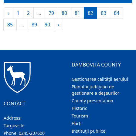
‹
1
2
...
79
80
81
82
83
84
85
...
89
90
›
DAMBOVITA COUNTY
Gestionarea calității aerului
Planului județean de
gestionare a deșeurilor
County presentation
CONTACT
Historic
Tourism
Address:
Hărţi
Targoviste
Instituţii publice
Phone:
0245-207600