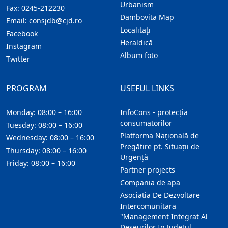
Urbanism
Fax:
0245-212230
Dambovita Map
Email:
consjdb@cjd.ro
Localitaţi
Facebook
Heraldică
Instagram
Album foto
Twitter
PROGRAM
USEFUL LINKS
Monday: 08:00 – 16:00
InfoCons - protecția
consumatorilor
Tuesday: 08:00 – 16:00
Platforma Națională de
Wednesday: 08:00 – 16:00
Pregătire pt. Situații de
Thursday: 08:00 – 16:00
Urgență
Friday: 08:00 – 16:00
Partner projects
Compania de apa
Asociatia De Dezvoltare
Intercomunitara
"Management Integrat Al
Deseurilor In Judetul