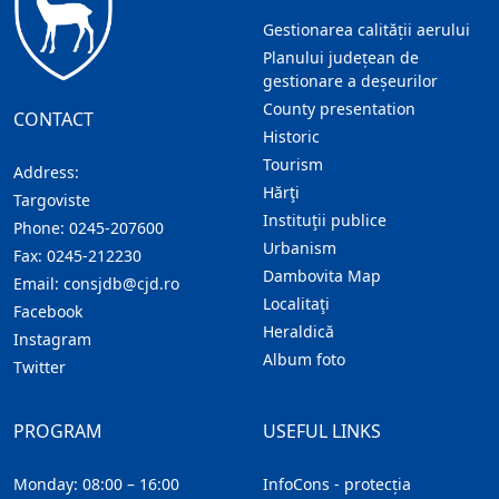
Gestionarea calității aerului
Planului județean de
gestionare a deșeurilor
County presentation
CONTACT
Historic
Tourism
Address:
Hărţi
Targoviste
Instituţii publice
Phone:
0245-207600
Urbanism
Fax:
0245-212230
Dambovita Map
Email:
consjdb@cjd.ro
Localitaţi
Facebook
Heraldică
Instagram
Album foto
Twitter
PROGRAM
USEFUL LINKS
Monday: 08:00 – 16:00
InfoCons - protecția