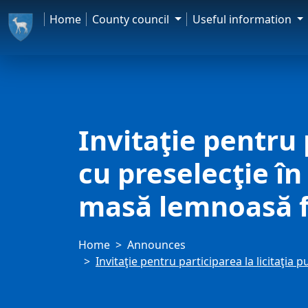
Home
County council
Useful information
Invitaţie pentru 
cu preselecţie în
masă lemnoasă 
Home
Announces
Invitaţie pentru participarea la licitaţi