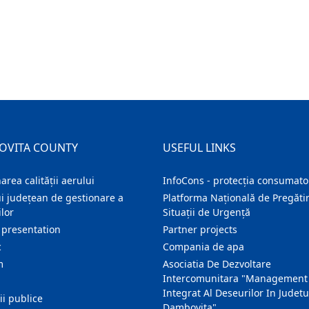
OVITA COUNTY
USEFUL LINKS
area calității aerului
InfoCons - protecția consumator
i județean de gestionare a
Platforma Națională de Pregătir
lor
Situații de Urgență
 presentation
Partner projects
c
Compania de apa
m
Asociatia De Dezvoltare
Intercomunitara "Management
Integrat Al Deseurilor In Judetu
ţii publice
Dambovita"