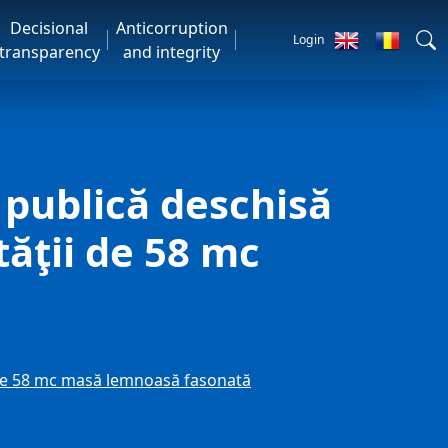
Decisional
Anticorruption
Login
transparency
and integrity
a publică deschisă
tăţii de 58 mc
ţii de 58 mc masă lemnoasă fasonată