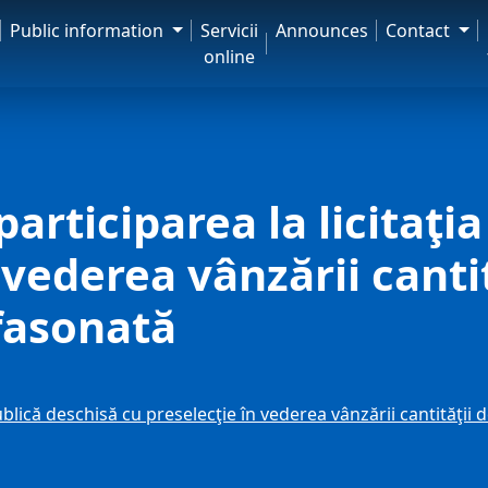
Public information
Servicii
Announces
Contact
online
participarea la licitaţi
 vederea vânzării canti
fasonată
a publică deschisă cu preselecţie în vederea vânzării cantită