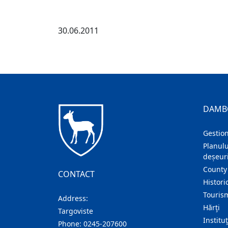
30.06.2011
DAMB
Gestion
Planulu
deșeuri
County
CONTACT
Histori
Touris
Address:
Hărţi
Targoviste
Institu
Phone:
0245-207600