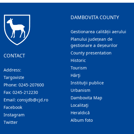
DAMBOVITA COUNTY
Gestionarea calității aerului
Planului județean de
gestionare a deșeurilor
County presentation
CONTACT
Historic
Tourism
Address:
Hărţi
Targoviste
Instituţii publice
Phone:
0245-207600
Urbanism
Fax:
0245-212230
Dambovita Map
Email:
consjdb@cjd.ro
Localitaţi
Facebook
Heraldică
Instagram
Album foto
Twitter