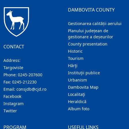
DAMBOVITA COUNTY
Gestionarea calității aerului
Planului județean de
gestionare a deșeurilor
County presentation
CONTACT
Historic
Tourism
Address:
Hărţi
Targoviste
Instituţii publice
Phone:
0245-207600
Urbanism
Fax:
0245-212230
Dambovita Map
Email:
consjdb@cjd.ro
Localitaţi
Facebook
Heraldică
Instagram
Album foto
Twitter
PROGRAM
USEFUL LINKS